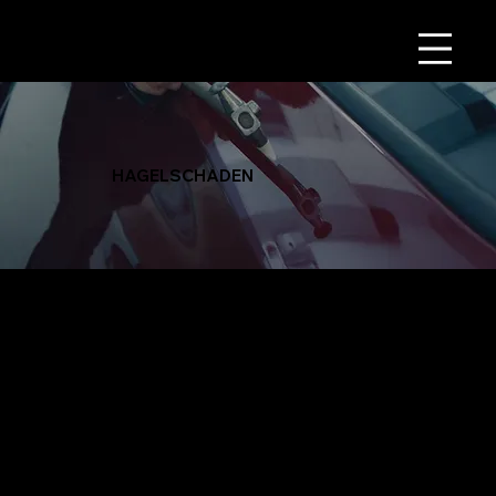
HAGELSCHADEN
Das Spritzwerk Morack ist deine NR.1
Anlaufstelle bei Hagelschäden.
Ein Sturm hinterlässt oft unschöne Dellen und Schäden an deinem Fahrzeug. Kein Grund zur Sorge! Im Spritzwerk Morack beseitigen wir Hagelschäden
schnell und präzise – mit modernsten Reparaturmethoden und ohne den Lack zu beschädigen.
Zusätzlich übernehmen wir die gesamte Abwicklung mit deiner Versicherung und sorgen dafür, dass du während der Reparatur mobil bleibst – dank unseres
kostenlosen Leihwagens.