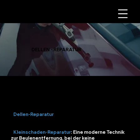
DELLEN - REPARATUR
Das Spritzwerk Morack ist deine NR.1
Anlaufstelle bei Dellen. Folgende
Dienstleistungen decken wir ab:
•
Dellen-Reparatur
: Innovative Methoden zur
Entfernung von Dellen und Beulen.
•
Kleinschaden-Reparatur
: Eine moderne Technik
zur Beulenentfernung, bei der keine